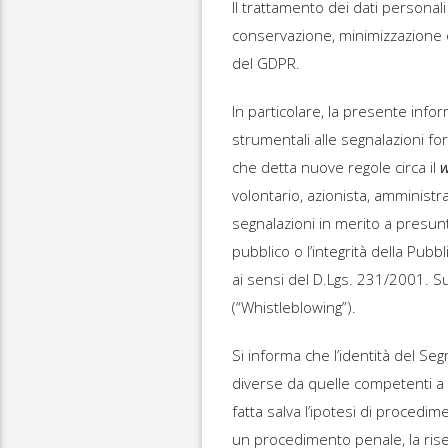
Il trattamento dei dati personali 
conservazione, minimizzazione ed 
del GDPR.
In particolare, la presente info
strumentali alle segnalazioni for
che detta nuove regole circa il
w
volontario, azionista, amminist
segnalazioni in merito a presunt
pubblico o l’integrità della Pubb
ai sensi del D.Lgs. 231/2001. S
(“Whistleblowing”).
Si informa che l’identità del S
diverse da quelle competenti a r
fatta salva l’ipotesi di procedime
un procedimento penale, la riserv