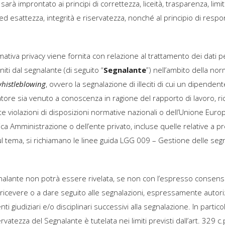
sarà improntato ai principi di correttezza, liceità, trasparenza, limit
esattezza, integrità e riservatezza, nonché al principio di responsa
rmativa privacy viene fornita con relazione al trattamento dei dati p
niti dal segnalante (di seguito “
Segnalante
”) nell’ambito della nor
histleblowing
, ovvero la segnalazione di illeciti di cui un dipenden
ratore sia venuto a conoscenza in ragione del rapporto di lavoro
e violazioni di disposizioni normative nazionali o dell’Unione Eur
lica Amministrazione o dell’ente privato, incluse quelle relative a pr
ul tema, si richiamano le linee guida LGG 009 – Gestione delle segn
egnalante non potrà essere rivelata, se non con l’espresso consen
icevere o a dare seguito alle segnalazioni, espressamente autorizz
nti giudiziari e/o disciplinari successivi alla segnalazione. In partic
atezza del Segnalante è tutelata nei limiti previsti dall’art. 329 c