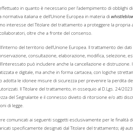
effettuato in quanto è necessario per l’adempimento di obblighi di l
a normativa italiana e dell’Unione Europea in materia di
whistleblo
timo interesse del Titolare del trattamento a proteggere la propria a
ollaboratori, oltre che a fronte del consenso.
all’interno del territorio dell’Unione Europea. Il trattamento dei dati
onservazione, consultazione, elaborazione, modifica, selezione, estr
l’interessato può includere anche la cancellazione e distruzione. I 
zata e digitale, ma anche in forma cartacea, con logiche stretta
nto adotta le idonee misure di sicurezza per prevenire la perdita dei d
orizzati. Il Titolare del trattamento, in ossequio al D.Lgs. 24/2023
atezza del Segnalante e il connesso divieto di ritorsione e/o atti disc
oni di legge.
re comunicati ai seguenti soggetti esclusivamente per le finalità d
aricati specificamente designati dal Titolare del trattamento;
ii)
aut