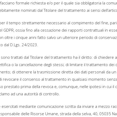
e facciano formale richiesta e/o per il quale sia obbligatoria la comu
ebitamente nominati dal Titolare del trattamento ai sensi dell’arti
ti per il tempo strettamente necessario al compimento del fine, pa
 GDPR, ossia fino alla cessazione dei rapporti contrattuali in essere
 oltre i cinque anni fatto salvo un ulteriore periodo di conserv
o dal D.Lgs. 24/2023.
i sono trattati dal Titolare del trattamento ha il diritto: di chiedere 
ttifica o la cancellazione degli stessi; di limitare il trattamento dei 
ento; di ottenere la trasmissione diretta dei dati personali da un t
di revocare il consenso al trattamento in qualsiasi momento senza p
 prestato prima della revoca e, comunque, nelle ipotesi in cui il 
lamo ad una autorità di controllo.
e esercitati mediante comunicazione scritta da inviare a mezzo rac
esponsabile delle Risorse Umane, strada della selva, 40, 05035 Narni 