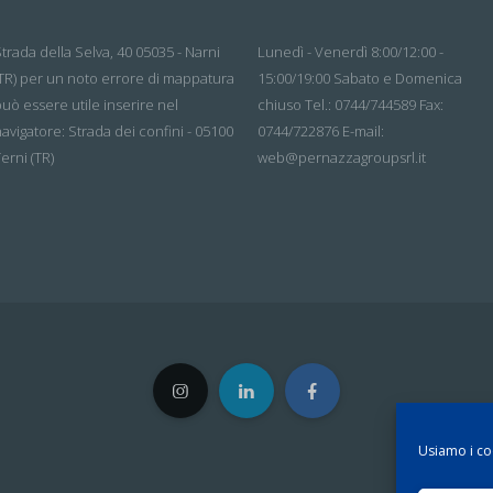
trada della Selva, 40 05035 - Narni
Lunedì - Venerdì 8:00/12:00 -
(TR) per un noto errore di mappatura
15:00/19:00 Sabato e Domenica
uò essere utile inserire nel
chiuso Tel.: 0744/744589 Fax:
avigatore: Strada dei confini - 05100
0744/722876 E-mail:
erni (TR)
web@pernazzagroupsrl.it
Usiamo i coo