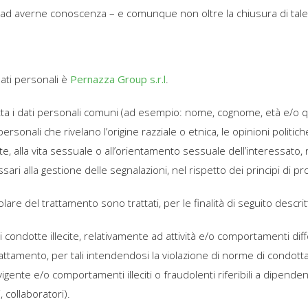
tto ad averne conoscenza – e comunque non oltre la chiusura di tale
dati personali è
Pernazza Group s.r.l
.
atta i dati personali comuni (ad esempio: nome, cognome, età e/o qual
personali che rivelano l’origine razziale o etnica, le opinioni politich
salute, alla vita sessuale o all’orientamento sessuale dell’interessato,
ari alla gestione delle segnalazioni, nel rispetto dei principi di pr
itolare del trattamento sono trattati, per le finalità di seguito descrit
di condotte illecite, relativamente ad attività e/o comportamenti di
attamento, per tali intendendosi la violazione di norme di condotta
vigente e/o comportamenti illeciti o fraudolenti riferibili a dipenden
i, collaboratori).