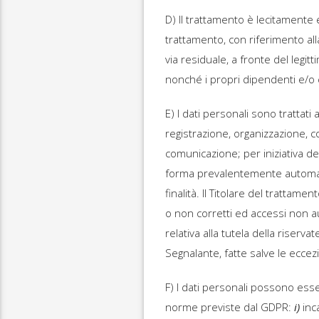
D) Il trattamento è lecitamente 
trattamento, con riferimento all
via residuale, a fronte del legit
nonché i propri dipendenti e/o c
E) I dati personali sono trattati 
registrazione, organizzazione, c
comunicazione; per iniziativa del
forma prevalentemente automatiz
finalità. Il Titolare del trattame
o non corretti ed accessi non aut
relativa alla tutela della riserv
Segnalante, fatte salve le eccezi
F) I dati personali possono esse
norme previste dal GDPR:
i)
inc