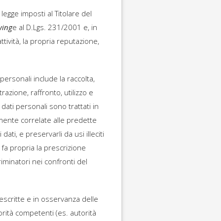
egge imposti al Titolare del
wing
e al D.Lgs. 231/2001 e, in
ttività, la propria reputazione,
 personali include la raccolta,
azione, raffronto, utilizzo e
dati personali sono trattati in
mente correlate alle predette
ati, e preservarli da usi illeciti
 fa propria la prescrizione
riminatori nei confronti del
escritte e in osservanza delle
orità competenti (es. autorità