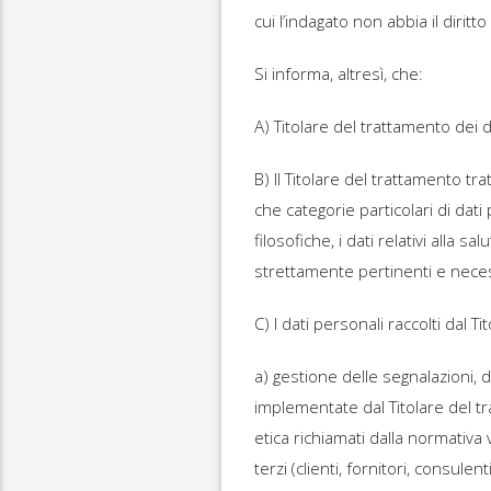
cui l’indagato non abbia il diri
Si informa, altresì, che:
A) Titolare del trattamento dei 
B) Il Titolare del trattamento tr
che categorie particolari di dati 
filosofiche, i dati relativi alla 
strettamente pertinenti e necess
C) I dati personali raccolti dal T
a) gestione delle segnalazioni, 
implementate dal Titolare del tr
etica richiamati dalla normativa 
terzi (clienti, fornitori, consulent