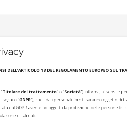
rivacy
ENSI DELL’ARTICOLO 13 DEL REGOLAMENTO EUROPEO SUL TR
 “
Titolare del trattamento
” o “
Società
”) informa, ai sensi e per g
 seguito “
GDPR
”), che i dati personali forniti saranno oggetto di 
dettata dal GDPR avente ad oggetto la protezione delle persone fisi
olazione di tali dati.