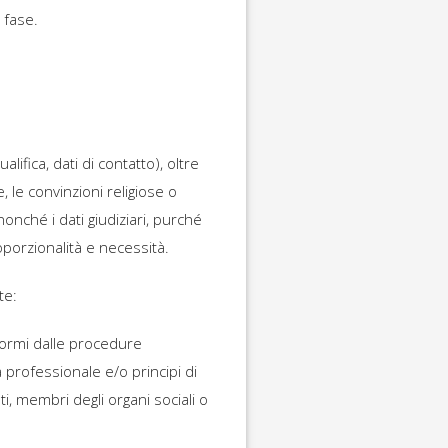
 fase.
ifica, dati di contatto), oltre
e, le convinzioni religiose o
 nonché i dati giudiziari, purché
oporzionalità e necessità.
te:
fformi dalle procedure
 professionale e/o principi di
ti, membri degli organi sociali o