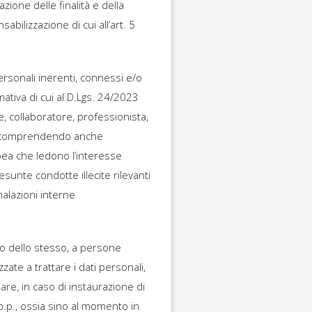
azione delle finalità e della
bilizzazione di cui all’art. 5
ersonali inerenti, connessi e/o
mativa di cui al D.Lgs. 24/2023
te, collaboratore, professionista,
, ricomprendendo anche
opea che ledono l’interesse
esunte condotte illecite rilevanti
alazioni interne
so dello stesso, a persone
ate a trattare i dati personali,
olare, in caso di instaurazione di
.p.p., ossia sino al momento in