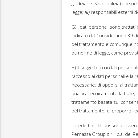
giudiziarie e/o di polizia) che n
legge;
iii)
responsabili esterni d
G) I dati personali sono tratta
indicato dal Considerando 39 del
del trattamento e comunque non
da norme di legge, come previst
H) Il soggetto i cui dati personal
l’accesso ai dati personali e la re
necessarie; di opporsi al trattam
qualora tecnicamente fattibile; 
trattamento basata sul consenso
del trattamento; di proporre rec
I predetti diritti possono esser
Pernazza Group s.rl., c.a. del R