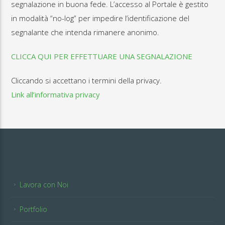
segnalazione in buona fede. L’accesso al Portale è gestito
in modalità “no-log” per impedire l’identificazione del
segnalante che intenda rimanere anonimo.
CLICCA QUI PER EFFETTUARE UNA SEGNALAZIONE
Cliccando si accettano i termini della privacy.
Link all’informativa privacy
Lavora con Noi
Portfolio