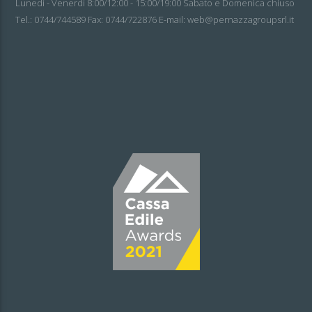
Lunedì - Venerdì 8:00/12:00 - 15:00/19:00 Sabato e Domenica chiuso
Tel.: 0744/744589 Fax: 0744/722876 E-mail: web@pernazzagroupsrl.it