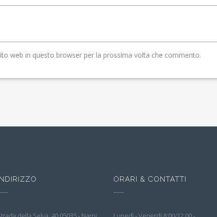
sito web in questo browser per la prossima volta che commento.
INDIRIZZO
ORARI & CONTATTI
trada della Selva, 40 05035 - Narni
Lunedì - Venerdì 8:00/12:00 -