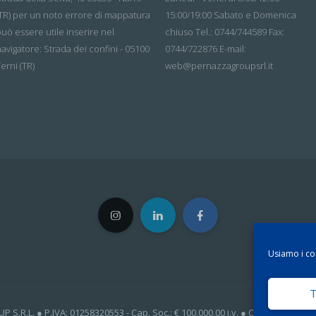
(TR) per un noto errore di mappatura
15:00/19:00 Sabato e Domenica
uò essere utile inserire nel
chiuso Tel.: 0744/744589 Fax:
avigatore: Strada dei confini - 05100
0744/722876 E-mail:
erni (TR)
web@pernazzagroupsrl.it
Usiamo i coo
T
.R.L. ● P.IVA: 01258320553 - Cap. Soc.: € 100.000,00 i.v. ● Created by
EC 