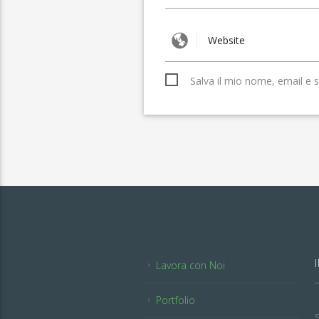
Salva il mio nome, email e 
Lavora con Noi
Portfolio
S