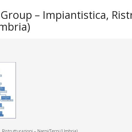
Group – Impiantistica, Rist
mbria)
 Ristrutturazioni – Narni/Terni (Umbria)