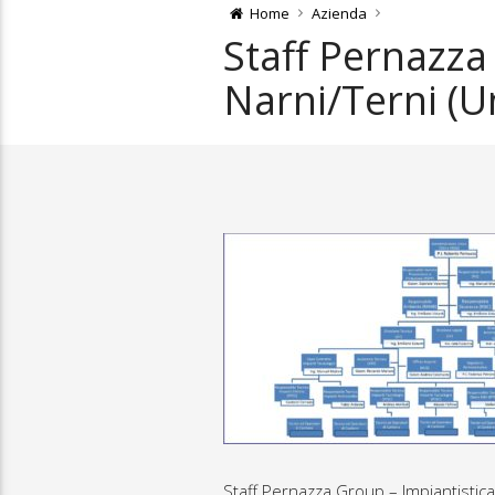
Home
Azienda
Staff Pernazza 
Narni/Terni (U
Staff Pernazza Group – Impiantistica,