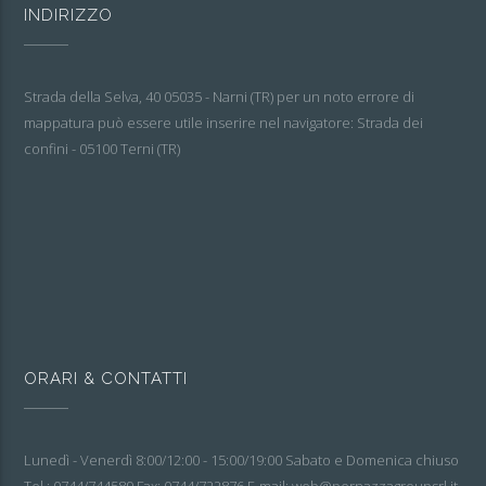
INDIRIZZO
Strada della Selva, 40 05035 - Narni (TR) per un noto errore di
mappatura può essere utile inserire nel navigatore: Strada dei
confini - 05100 Terni (TR)
ORARI & CONTATTI
Lunedì - Venerdì 8:00/12:00 - 15:00/19:00 Sabato e Domenica chiuso
Tel.: 0744/744589 Fax: 0744/722876 E-mail: web@pernazzagroupsrl.it